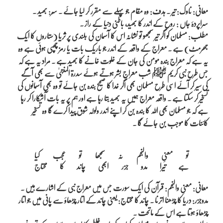
معانی: ناوک: تیر ۔ ہدف: وہ مقام جو پہلے سے مقرر کر لیا جائے ۔ سِر: بھید ۔
سراپردہَ جاں : روح کے اندر کا بھید، باطنی دنیا کے راز ۔
مطلب: مسلمان کو اگر تیر سمجھو تو نشانہ اس کا آسمان کی بلندی پر ثریا (ستاروں کا ایک
جھرمٹ) ہے ۔ معراج کے واقعہ کے اندر جو باریک بات یا رمز چھپی ہوئی ہے وہ
یہ ہے کہ معراج بندہ مومن کی جان کے خلوت خانے کا بھید ہے ۔ مراد یہ ہے کہ
جس طرح نبی کریم ﷺ شب معراج بشر ہوتے ہوئے سدرۃ المنتہیٰ سے بھی آگے
کی سیر کر آئے اسی طرح مسلمان بھی اگر خدا کا صحیح بندہ بن جائے تو وہ بھی آسمانوں کی
تسخیر کر سکتا ہے ۔ واقعہ معراج ہمیں یہ بھید بتا رہا ہے اور ہم پر یہ بات آشکارا کر رہا
ہے کہ جو مسلمان بھی اللہ کا بندہ بن کر اپنے اندر ولولہ شوق پیدا کرے گا وہ تسخیر
کائنات کا موجب بن جائے گا ۔
تو معنیِ والنجم نہ سمجھا تو عجب کیا

معانی: معنیِ والنجم: قرآن کی ایک سورت جس میں معراج نبی کے اشارے ہیں ۔
مدوجزر: دریا کا چڑھنا اترنا ۔ چاند کا محتاج: یعنی چاند کے اتار چڑھاوَ سے پانی میں جو اتار
چڑھاوَ ہوتا ہے اس کے ماتحت ۔