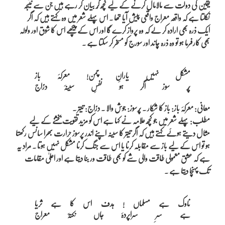
یقین کی دولت سے مالامال کرنے کے لیے کچھ گُر بیان کر رہے ہیں جن سے نتیجہ
نکلتا ہے کہ واقعہ معراج واقعی پیش آیا تھا ۔ اس پہلے شعر میں وہ کہتے ہیں کہ اگر
ایک ذرہ بھی ارادہ کر لے کہ وہ پرواز کرے گا اور اس کے پیچھے اس کا شوق اور ولولہ
بھی کارفرما ہو تو وہ ذرہ چاند اور سورج کو مسخر کر سکتا ہے ۔
مشکل نہیں یارانِ چمن! معرکہَ باز

معانی: معرکہَ باز: باز کا شکار ۔ پُرسوز: جوش والا ۔ درّاج: تیتر ۔
مطلب: پہلے شعر میں جو کچھ علامہ نے کہا ہے اس کو مزید تقویت بخشنے کے لیے
مثال دیتے ہوئے کہتے ہیں کہ اگر تیتر کا سینہ اپنے اندر پرسوز حرارت بھرا سانس رکھتا
ہو تو اس کے لیے باز سے مقابلہ کرنا یا اس سے جنگ کرنا مشکل نہیں ہوتا ۔ مراد یہ
ہے کہ عشق معمولی طاقت والی شے کو بھی طاقت ور بنا دیتا ہے اور اعلیٰ مقامات
تک پہنچا دیتا ہے ۔
ناوک ہے مسلماں ! ہدف اس کا ہے ثریا
