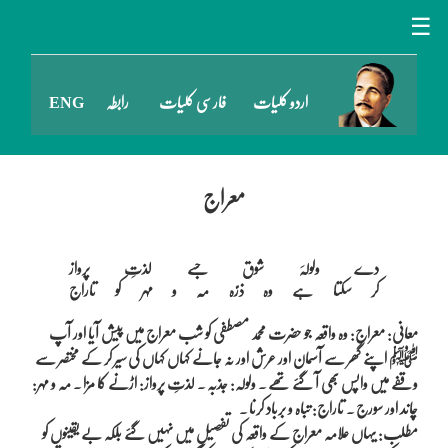
☰
اردو کلیات
فارسی کلیات
رابطہ
ENG
معراج
دے ولولہَ شوق جسے لذتِ پرواز

معانی: معراج: وہ واقعہ جو حضرت محمد مصطفی کو شب معراج میں پیش آیا اور آپ
ﷺ اپنے گھر سے آسمان اور عرش اور نہ جانے کہاں کہاں کی سیر کر کے مختصر سے
وقفے میں واپس بھی آ گئے تھے ۔ ولولہ: جذبہ ۔ لذتِ پرواز: اڑنے کا مزا ۔ مہ و مہر:
چاند اور سورج ۔ تاراج: تباہ و برباد کرنا ۔
مطلب: یہاں علامہ معراج کے واقعہ کی تفصیل میں نہیں گئے بلکہ بے یقینوں کو