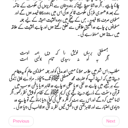
چلانا چاہیے ۔ اگر وہ اتنا سوچ لیتے کہ ہندوستان سے انگریزوں کی حکومت کے خاتمہ
کے بعد جو جمہوری طرز کی حکومت قائم ہو گی اس میں ہندو 85 فیصد ہوں گے اور
مسلمان صرف 15 فیصد ۔ جس کے نتیجے میں ہندو اکثریت ہمیشہ کے لیے جملہ
مسلمانوں پر چاہے وہ اقلیتی علاقوں سے تعلق رکھتے ہوں اور چاہے اکثریت کے علاقہ
میں رہتے ہوں مسلط رہے گی ۔
بمصطفیٰ برساں خویش را کہ دیں ہمہ اوست

مطلب: اس شعر میں علامہ مولانا حسین احمد مدنی کو اور جملہ مسلمانان عالم کو یہ پیغام
دیتے ہیں کہ اپنے آپ کو حضرت محمد مصطفی ﷺ تک پہنچاوَ ۔ مراد ہے اپنی زندگی
کے ہر شعبے میں چاہے وہ خفی ہو یا عقلی ہو چاہے وہ ظاہر ہو یا باطن ہو سب میں
قرآن و سنت کے ذریعے دیئے گیے نبی کریم ﷺ کے نظام کو پیش نظر رکھو ۔ اگر
ایسا نہیں کرو گے اور اس سے ہٹ کر فکر و عمل کی کوئی دنیا بساوَ گے تو چاہے وہ
دنیاوی اعتبار سے اور ظاہرً کتنی ہی دلکش کیوں نظر نہ آتی ہو ابولہب کی دنیا ہو گی ۔
Previous
Next