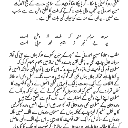
حقیقی رمز کو نہیں پا سکا ۔ اگر پا چکا ہوتا تو دیوبند کے اسلامی مدرسے کے شیخ الحدیث
حسین احمد مدنی یہ تعجب والی بات نہ کرتے کہ ملت کا تعلق وطن سے ہے مذہب
سے نہیں ۔ یہ ان کے منہ سے کیا حیران کن بات نکلی ہے ۔
سرود، سربسرِ منبر کہ ملت از وطن است

مطلب: مولانا حسین احمد مدنی نے مسجد کے منبر پر کھڑے ہو کر جہاں سے حق کی آواز
سربلند ہونی چاہیے تھی یہ باطلی تقریر بڑے دلکش انداز میں جھوم جھوم کر کی کہ
مسلمان قوم کی قومیت کی بنیاد وطن ہے نہ کہ اس کا دین یا توحید الہی حالانکہ انہیں تو
یہ کہنا چاہیے تھا کہ جہاں جہاں بھی کلمہ گو آباد ہیں وہ سب رنگ، نسل وطن اور علاقہ
کے اختلاف کے ایک وحدت یا ایک قوم ہیں لیکن انھوں نے وطن کو قومیت کا
نظریہ قرار دے کر یہ تسلیم کیا اور دوسروں کو تسلیم کرنے کے لیے کہا کہ ہر ملک کے
مسلمان اپنے اپنے وطن کے اعتبار سے الگ الگ قوم سے تعلق رکھتے ہیں
ہندوستان کے مسلمان بھی ہندوستانی قوم کا حصہ ہیں اس لیے انہیں ہندو کانگریس
کا یہ نظریہ تسلیم کر لینا چاہے کیونکہ یہاں کے مسلمان ہندووَں سے الگ نہیں بلکہ
ہندووَں کے ساتھ مل کر ایک متحدہ قومیت کا جزو ہیں ۔ اس لیے الگ وطن حاصل
کرنے کا مطالبہ دینا چاہیے اور ہندووَں کے ساتھ مل کر حکومت اور ملک کا کاروبار