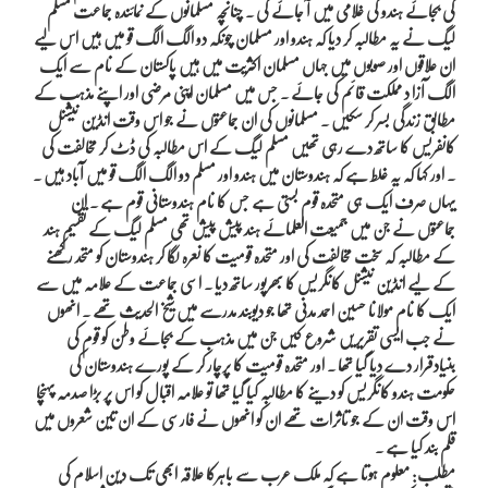
کی بجائے ہندو کی غلامی میں آ جائے گی ۔ چنانچہ مسلمانوں کے نمائندہ جماعت مسلم
لیگ نے یہ مطالبہ کر دیا کہ ہندو اور مسلمان چونکہ دو الگ الگ قو میں ہیں اس لیے
ان علاقوں اور صوبوں میں جہاں مسلمان اکثریت میں ہیں پاکستان کے نام سے ایک
الگ آزا د مملکت قائم کی جائے ۔ جس میں مسلمان اپنی مرضی اور اپنے مذہب کے
مطابق زندگی بسر کر سکیں ۔ مسلمانوں کی ان جماعتوں نے جو اس وقت انڈین نیشنل
کانفریس کا ساتھ دے رہی تھیں مسلم لیگ کے اس مطالبہ کی ڈٹ کر مخالفت کی
۔ اور کہا کہ یہ غلط ہے کہ ہندوستان میں ہندو اور مسلم دو الگ الگ قو میں آباد ہیں ۔
یہاں صرف ایک ہی متحدہ قوم بستی ہے جس کا نام ہندوستانی قوم ہے ۔ ان
جماعتوں نے جن میں جمیعت العلمائے ہند پیش پیش تھی مسلم لیگ کے تقسیم ہند
کے مطالبہ کہ سخت مخالفت کی اور متحدہ قومیت کا نعرہ لگا کر ہندوستان کو متحد رکھنے
کے لیے انڈین نیشنل کانگریس کا بھرپور ساتھ دیا ۔ اسی جماعت کے علامہ میں سے
ایک کا نام مولانا حسین احمد مدنی تھا جو دیوبند مدرسے میں شیخ الحدیث تھے ۔ انھوں
نے جب ایسی تقریریں شروع کیں جن میں مذہب کے بجائے وطن کو قوم کی
بنیادقرار دے دیا گیا تھا ۔ اور متحدہ قومیت کا پرچار کر کے پورے ہندوستان کی
حکومت ہندو کانگریس کو دینے کا مطالبہ کیا گیا تھا تو علامہ اقبال کو اس پر بڑا صدمہ پہنچا
اس وقت ان کے جو تاثرات تھے ان کو انھوں نے فارسی کے ان تین شعروں میں
قلم بند کیا ہے ۔
مطلب: معلوم ہوتا ہے کہ ملک عرب سے باہرکا علاقہ ابھی تک دین اسلام کی