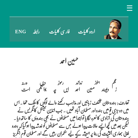
☰
اردو کلیات
فارسی کلیات
رابطہ
ENG
حسین احمد
عجم ہنوز نداند رموزِ دیں ورنہ

تعارف: ہندوستان مختلف زبانیں اور مذاہب رکھنے والے لوگوں کا ملک تھا ۔ اس
میں دو بڑی قو میں ہندو اور مسلمان آباد تھیں ۔ جب انڈین نیشنل کانگریس نے
ہندوستان کی آزادی کا نعرہ لگایا تو ابتدا میں مسلمانوں نے بھی ہندووَں کا ساتھ دیا ۔
لیکن بعد میں کچھ ایسے حالات پیدا ہوئے جس سے مسلمانوں کو خدشہ پیدا ہو گیا کہ ہندو
اپنی بھاری اکثریت کی بنا پر ہمیشہ کے لیے حکمران رہیں گے اور مسلمان قوم انگریز