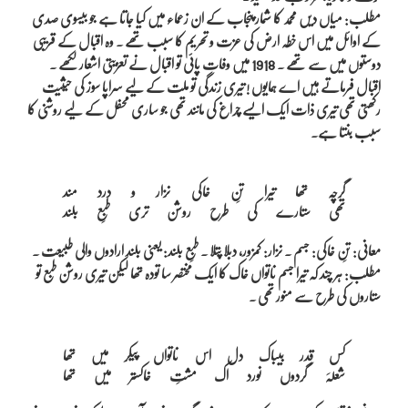
مطلب: میاں دیں محمد کا شمار پنجاب کے ان زعماء میں کیا جاتا ہے جو بیسوی صدی
کے اوائل میں اس خطہ ارض کی عزت و تحریم کا سبب تھے ۔ وہ اقبال کے قریبی
دوستوں میں سے تھے ۔ 1918 میں وفات پائی تو اقبال نے تعزیتی اشعار لکھے ۔
اقبال فرماتے ہیں اے ہمایوں ! تیری زندگی تو ملت کے لیے سراپا سوز کی حیثیت
رکھتی تھی تیری ذات ایک ایسے چراغ کی مانند تھی جو ساری محفل کے لیے روشنی کا
سبب بنتا ہے۔
گرچہ تھا تیرا تنِ خاکی نزار و درد مند

معانی: تنِ خاکی: جسم ۔ نزار: کمزور، دبلا پتلا ۔ طبعِ بلند: یعنی بلند ارادوں والی طبیعت ۔
مطلب: ہر چند کہ تیرا جسم ناتواں خاک کا ایک مختصر سا تودہ تھا لیکن تیری روشن طبع تو
ستاروں کی طرح سے منور تھی ۔
کس قدر بیباک دل اس ناتواں پیکر میں تھا
