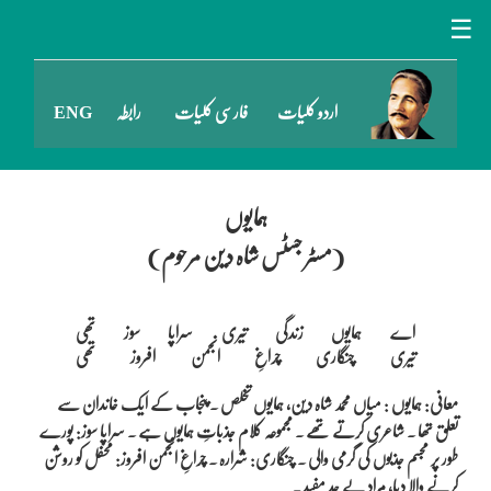
☰
اردو کلیات
فارسی کلیات
رابطہ
ENG
ہمایوں
(مسٹر جسٹس شاہ دین مرحوم)
اے ہمایوں زندگی تیری سراپا سوز تھی

معانی: ہمایوں : میاں محمد شاہ دین، ہمایوں تخلص ۔ پنجاب کے ایک خاندان سے
تعلق تھا ۔ شاعری کرتے تھے ۔ مجموعہ کلام جذباتِ ہمایوں ہے ۔ سراپا سوز: پورے
طور پر مجسم جذبوں کی گرمی والی ۔ چنگاری: شرارہ ۔ چراغِ انجمن افروز: محفل کو روشن
کرنے والا دیا، مراد بے حد مفید ۔