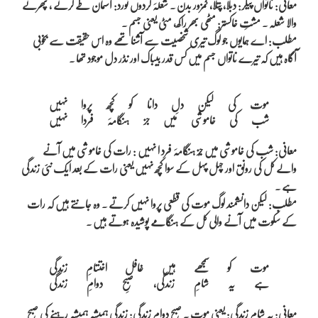
معانی: ناتواں پیکر: دبلا، پتلا، کمزور بدن ۔ شعلہَ گردوں نورد: آسمان طے کرنے ، پھرنے
والا شعلہ ۔ مشتِ خاکستر: مٹھی بھر راکھ، مٹی یعنی جسم ۔
مطلب: اے ہمایوں جو لوگ تیری شخصیت سے آشنا تھے وہ اس حقیقت سے بخوبی
آگاہ ہیں کہ تیرے ناتواں جسم میں کس قدر بیباک اور نڈر دل موجود تھا ۔
موت کی لیکن دلِ دانا کو کچھ پروا نہیں

معانی: شب کی خاموشی میں جُز ہنگامہَ فرد ا نہیں : رات کی خاموشی میں آنے
والے کل کی رونق اور چہل پہل کے سوا کچھ نہیں یعنی رات کے بعد ایک نئی زندگی
ہے ۔
مطلب: لیکن دانشمند لوگ موت کی قطعی پروا نہیں کرتے ۔ وہ جانتے ہیں کہ رات
کے سکوت میں آنے والی کل کے ہنگامے پوشیدہ ہوتے ہیں ۔
موت کو سمجھے ہیں غافل اختتامِ زندگی

معانی: یہ شامِ زندگی: یعنی موت ۔ صبحِ دوامِ زندگی: زندگی ہمیشہ ہمیشہ رہنے کی صبح