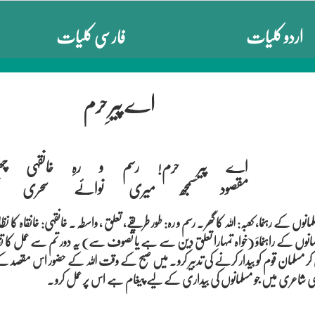
اردو کلیات
فارسی کلیات
اے پیرِ حرم
اے پیرِ حرم! رسم و رہِ خانقہی چھو

مانوں کے رہنما، کعبہ: اللہ کا گھر ۔ رسم و رہ: طور طریقے، تعلق ، واسطہ ۔ خانقہی: خانقاہ کا 
ں کے راہنماوَ (خواہ تمہارا تعلق دین سے ہے یا تصوف سے) یہ دور تم سے عمل کا تقاض
 مسلمان قوم کو بیدار کرنے کی تدبیر کرو ۔ میں صبح کے وقت اللہ کے حضور اس مقصد کے 
میری شاعری میں جو مسلمانوں کی بیداری کے لیے پیغام ہے اس پر عمل کرو ۔