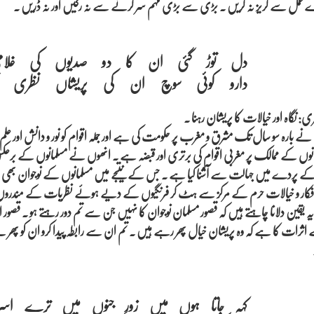
ل سے گریز نہ کریں ۔ بڑی سے بڑی مہم سر کرنے سے نہ رکیں اور نہ ڈریں ۔
دل توڑ گئی ان کا دو صدیوں کی غلام

ی: نگاہ اور خیالات کا پریشان رہنا ۔
 بارہ سو سال تک مشرق و مغرب پر حکومت کی ہے اور جملہ اقوام کو نور و دانش اور علم ک
وں کے ممالک پر مغربی اقوام کی برتری اور قبضہ ہے ۔ انھوں نے مسلمانوں کے برعکس
 کے پردے میں جہالت سے آشنا کیا ہے ۔ جس کے نتیجے میں مسلمانوں کے نوجوان بھ
فکار و خیالات حرم کے مرکز سے ہٹ کر فرنگیوں کے دیے ہوئے نظریات کے مندرو
 یہ یقین دلانا چاہتے ہیں کہ قصور مسلمان نوجوان کا نہیں جن سے تم دور رہتے ہو ۔ قصور ا
ثرات کا ہے کہ وہ پریشان خیال پھر رہے ہیں ۔ تم ان سے رابطہ پیدا کرو ان کو پھر سے
کہہ جاتا ہوں میں زورِ جنوں میں ترے اسرا
