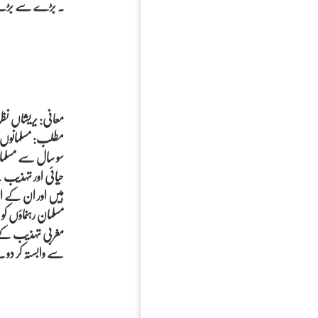
۔ بڑے سے بڑے عم
معانی: یریشاں نظر
مطلب: مسلمانوں نے
سو سال سے مسلمان
حیائی اور تہذیب
ہیں اور ان کے ا
مسلمان رہنماؤں کو
مغربی تہذیب کے ا
سے وابستہ کر دو ۔