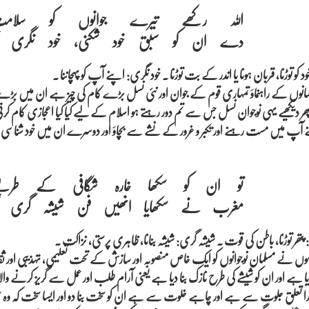
اللہ رکھے تیرے جوانوں کو سلام

د کو توڑنا، قربان ہونا یا اندر کے بت توڑنا ۔ خود نگری: اپنے آپ کو پہچاننا ۔
وں کے راہنماوَ تمہاری قوم کے جوان اور نئی نسل بڑے کام کی چیز ہے ان میں بڑے
دیکھیے یہی نوجوان نسل جس سے تم دور رہتے ہو اسلام کے لیے کیا کیا اعجازی کام 
 آپ میں مست رہنے اور تکبر و غرور کے نشے سے بچاوَ اور دوسرے ان میں خود شناسی اور ا
تو ان کو سکھا خارہ شگافی کے طریق

: پتھر توڑنا، باطن کی قوت ۔ شیشہ گری: شیشہ بنانا، ظاہری پرستی، نزاکت ۔
ں نے مسلمان نوجوانوں کو ایک خاص منصوبہ اور سازش کے تحت تعلیمی، تہذیبی اور ثقاف
ا دیا ہے اور ان کو شیشے کی طرح نازک بنا دیا ہے یعنی آرام طلب اور عمل سے گریز کرنے و
مہارا تعلق جلوت سے ہے اور چاہے خلوت سے ہے ان کو سخت بنا دو اور ایسا سخت کہ وہ 