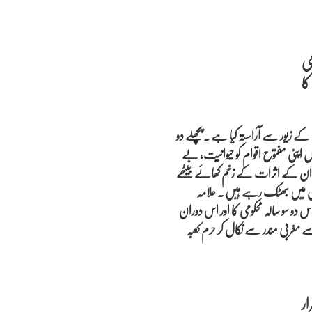
ی
ے زیور سے آراستہ کیا ہے ۔ پچھلے دو
 اپنی مفتوح اقوام کو حیوانیت، بے
ی ان کے اثرات کے زخم کھائے بیٹھے
ں میں بھٹک رہے ہیں ۔ علامہ
س دو سو سالہ محکومی کا اور اس دوران
 مغربی مندر سے نکال کر حرم کعبہ
ر