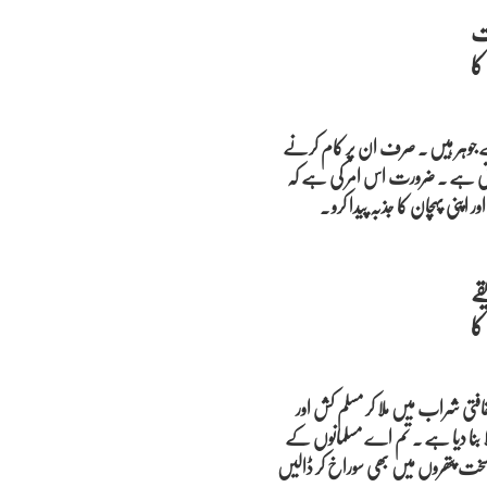
ت
 جوہر ہیں ۔ صرف ان پر کام کرنے
کرتی ہے ۔ ضرورت اس امر کی ہے کہ
پنی پہچان کا جذبہ پیدا کرو ۔
ے
تی شراب میں ملا کر مسلم کش اور
الا بنا دیا ہے ۔ تم اے مسلمانوں کے
سخت پتھروں میں بھی سوراخ کر ڈالیں