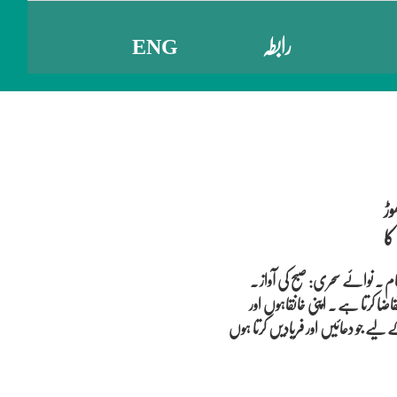
رابطہ
ENG
ڑ
نظام ۔ نوائے سحری: صبح کی آواز ۔
ا کرتا ہے ۔ اپنی خانقاہوں اور
لیے جو دعائیں اور فریادیں کرتا ہوں