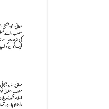
معانی: خود شکنی: خو
مطلب: اے مسلمان
کی ضرورت ہے پھر 
ایک تو ان کو اپنے
معانی: خارہ شگافی
مطلب: مغربی قومو
اسلام نفور زہر پل
راہنماوَ! چاہے ت