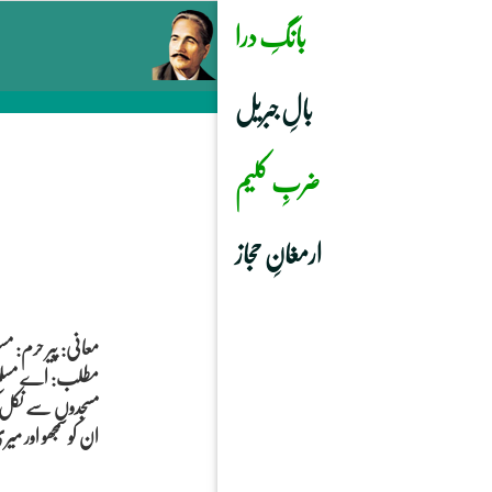
بانگِ درا
بالِ جبریل
ضربِ کلیم
ارمغانِ حجاز
معانی: پیر حرم: مسل
مطلب: اے مسلمانو
مسجدوں سے نکل کر
ان کو سمجھو اور 