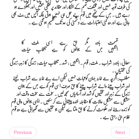
کی طرف توجہ نہیں اور مختلف قسم کے افکار اور عقائد پر لفظی بحثیں اور جھگڑے ہو
رہے ہیں ۔ جس کے نتیجے میں قوم بے عمل ہی نہیں ہوتی بلکہ آپس میں بٹ بھی
جاتی ہے اور وہ کئی اعتبارات سے دشمنی کی حد تک تقسیم ہو گئی ہے ۔
قسمِت بادہ مگر حق ہے اسی ملّت کا

معانی: بادہ: شراب ۔ ملت: قوم ۔ انگبیں : شہد ۔ تلخابِ حیات: زندگی کا زہر، زندگی
کی سختیاں ۔
مطلب: اگرچہ مے خانہ جہان کو ثبات نہیں لیکن اے مے خانہ سے شراب لینے
اور شراب پینے والے شراب پینے کا حق صرف اسی قوم کو ہے جس کے جوان
زندگی کے زہر اور سختیوں کو شہد اور آسانیاں سمجھ لیں ۔ سخت سے سخت وقت اور
مشکل سے مشکل حالات کا مقابلہ خندہ پیشانی سے کر سکیں ۔ ایسی جوانوں والی قوم
کو زندہ رہنے اور حکومت کرنے کا حق ملتا ہے لیکن جو سختیوں سے گھبراتی ہے وہ قوم
غلام بنی رہتی ہے ۔
Previous
Next