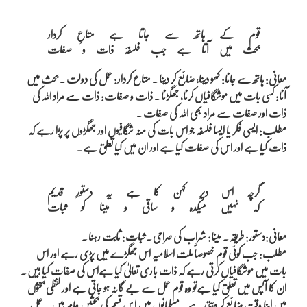
قوم کے ہاتھ سے جاتا ہے متاعِ کردار

معانی: ہاتھ سے جانا: کھو دینا، ضائع کر دینا ۔ متاع کردار: عمل کی دولت ۔ بحث میں
آنا: کسی بات میں موشگافیاں کرنا، جھگڑنا ۔ ذات و صفات: ذات سے مراد اللہ کی
ذات اور صفات سے مراد بھی اللہ کی صفات ۔
مطلب: ایسی فکر یا ایسا فلسفہ جو اس بات کی منہ شگافیوں اور جھگڑوں پر پڑا رہے کہ
ذات کیا ہے اور اس کی صفات کیا ہے اور ان میں کیا تعلق ہے ۔
گرچہ اس دیرِ کہن کا ہے یہ دستورِ قدیم

معانی:دستور: طریقہ ۔ مینا: شراب کی صراحی ۔ ثبات: ثابت رہنا ۔
مطلب: جب کوئی قوم خصوصاً ملت اسلامیہ اس جھگڑے میں پڑی رہے اور اس
بات میں موشگافیاں کرتی رہے کہ ذات باری تعالیٰ کیا ہےاس کی صفات کیا ہیں ۔
ان کا آپس میں تعلق کیا ہےتو وہ قوم عمل سے بے گانہ ہو جاتی ہے اور لفظی بخثوں
میں اپنا وقت ضائع کر دیتی ہے ۔ مسلمانوں میں ا س قسم کی بحثیں عام ہیں ۔ عمل