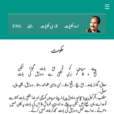
☰
اردو کلیات
فارسی کلیات
رابطہ
ENG
حکومت
ہے مریدوں کو تو حق بات گوارا لیکن

معانی: گوارا: پسند ۔ حق: سچ ۔ شیخ و ملا: رسمی مذہبی علما اور رہنما ۔ درویش: فقیر، ولی،
صوفی ۔
مطلب: اگر کوئی پیر (سچا اور صادق پیر) اپنے مریدوں کو سچی اور خدا لگتی بات کہتا ہے
تو وہ اسے مان لیتے ہیں لیکن یہ پیشہ ور اور دین فروش ملا اس کی بات پر کان نہیں
دھرتے ۔ وہ اسے محض درویش کی بات سمجھ کر پسند نہیں کرتے ۔