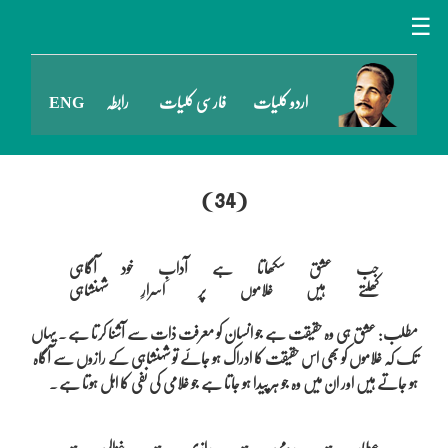
☰
اردو کلیات
فارسی کلیات
رابطہ
ENG
(34)
جب عشق سکھاتا ہے آدابِ خود آگاہی

مطلب: عشق ہی وہ حقیقت ہے جو انسان کو معرفت ذات سے آشنا کرتا ہے ۔ یہاں
تک کہ غلاموں کو بھی اس حقیقت کا ادراک ہو جائے تو شہنشاہی کے رازوں سے آگاہ
ہو جاتے ہیں اور ان میں وہ جو ہر پیدا ہو جاتا ہے جو غلامی کی نفی کا اہل ہوتا ہے ۔
عطّار ہو، رومی ہو، رازی ہو، غزالی ہو
