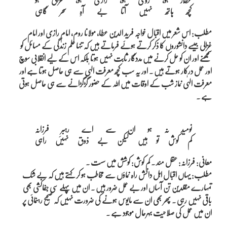
مطلب: اس شعر میں اقبال خواجہ فرید الدین عطا، مولانا روم، امام رازی اور امام
غزالی جیسے دانشوروں کا ذکر کرتے ہوئے فرماتے ہیں کہ تنہا علم زندگی کے مسائل کو
سمجھنے اور ان کو حل کرنے میں مددگار ثابت نہیں ہوتا بلکہ اس کے لیے انقلابی سوچ
اور عمل درکار ہوتے ہیں ۔ اور یہ سب کچھ معرفت الہٰی سے ہی حاصل ہوتا ہے اور
معرفت الہٰی نماز شب کے اوقات میں اللہ کے حضور گڑگڑانے سے ہی حاصل ہوتی
ہے ۔
نومید نہ ہو ان سے اے رہبرِ فرزانہ

معانی: فرزانہ: عقل مند ۔ کم کوش: کوشش میں سست ۔
مطلب: یہاں اقبال اہل دانش راہ نماؤں سے مخاطب ہو کر کہتے ہیں کہ بے شک
تمہارے مقلدین تن آساں اور بے عمل ضرور ہیں ۔ ان میں پہلے سی جفاکشی بھی
باقی نہیں رہی ۔ پھر بھی ان سے مایوس ہونے کی ضرورت نہیں کہ صحیح رہنمائی پر
ان میں عمل کی صلاحیت بہرحال موجود ہے ۔