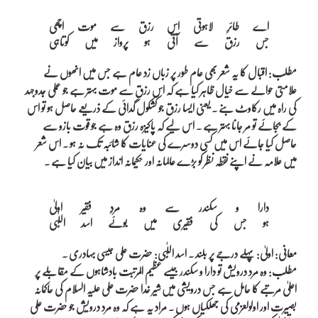
اے طائرِ لاہوتی اس رزق سے موت اچھی

مطلب: اقبال کا یہ شعر بھی عام طور پر زباں زد عام ہے جس میں انھوں نے
علامتی حوالے سے خیال ظاہر کیا ہے کہ اس رزق سے موت بہتر ہے جو عملی جدوجہد
کی راہ میں رکاوٹ بنے ۔ یعنی ایسا رزق جو کشکول گدائی کے ذریعے حاصل ہو تو اس
کے بجائے تو مر جانا بہتر ہے ۔ اس لیے کہ پاکیزہ رزق وہ ہے جو قوت بازو سے
حاصل کیا جائے اس میں کسی دوسرے کی عنایات کا شائبہ تک نہ ہو ۔ اس شعر
میں علامہ نے اپنے نقطہ نظر کو بڑے عالمانہ اور حکیمانہ انداز میں بیان کیا ہے ۔
دارا و سکندر سے وہ مردِ فقیر اولیٰ

معانی: اولیٰ: پہلے درجے پر بلند ۔ اسد اللّٰہی: حضرت علی جیسی بہادری ۔
مطلب: وہ مرد درویش تو دارا و سکندر جیسے عظیم المرتبت بادشاہوں کے مقابلے پر
اعلیٰ مرتبے کا حامل ہے جس درویشی میں شیر خدا حضرت علی علیہ السلام کی حاکمانہ
بصیرت اور اولولعزمی کی جھلکیاں ہوں ۔ مراد یہ ہے کہ وہ مرد درویش جو حضرت علی