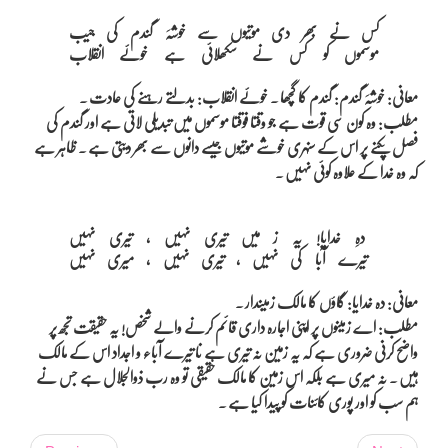
کس نے بھر دی موتیوں سے خوشہَ گندم کی جیب

معانی: خوشہَ گندم: گندم کا گچھا ۔ خوئے انقلاب: بدلتے رہنے کی عادت ۔
مطلب: وہ کون سی قوت ہے جو وقتا فوقتا موسموں میں تبدیلی لاتی ہے اور گندم کی
فصل پکنے پر اس کے سنہری خوشے موتیوں جیسے دانوں سے بھر دیتی ہے ۔ ظاہر ہے
کہ وہ خدا کے علاوہ کوئی نہیں ۔
دہِ خدایا! یہ ز میں تیری نہیں ، تیری نہیں 

معانی: دہ خدایا: گاؤں کا مالک زمیندار ۔
مطلب: اے زمینوں پر اپنی اجارہ داری قائم کرنے والے شخص! یہ حقیقت تجھ پر
واضح کرنی ضروری ہے کہ یہ زمین نہ تیری ہے نا تیرے آباء و اجداد اس کے مالک
ہیں ۔ نہ میری ہے بلکہ اس زمین کا مالک حقیقی تو وہ رب ذوالجلال ہے جس نے
ہم سب کو اور پوری کائنات کو پیدا کیا ہے ۔