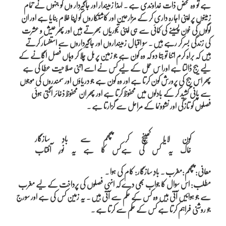
ہے تو وہ محض ذات خداوندی ہے ۔ لہذا زمیندار اور جاگیردار وں کو جنہوں نے تمام
زمینوں پر اپنی اجارہ داری کر کے مزارعین اور کاشتکاروں کو اپنا غلام بنایا ہے اور ان
لوگوں کی خون پسینے کی کمائی سے ہی اپنی تجوریاں بھرتے ہیں اور پھر عیش و عشرت
کی زندگی بسر کر رہے ہیں ۔ سو اقبال زمینداروں اور جاگیرداروں سے استفسار کرتے
ہیں کہ براہ کرم اتنا تو بتا دو کہ وہ کون ہے جو زمین پر ہل چلا کر وہاں فصل اگانے کے
لیے بیج ڈالتا ہے اورا س عمل کے لیے کس نے اسے اتنی صلاحیت عطا کی ہے
پھر اس بیج کی پرورش کون کرتا ہے اور وہ کون ہے جو دریاؤں اور سمندروں کی موجوں
سے پانی کشید کر کے بادلوں میں محفوظ کرتا ہے اور پھر ان محفوظ ذخائر اگتی ہوئی
فصلوں کو تازگی اور نشوونما کے مراحل سے گزارتا ہے ۔
کون لایا کھینچ کر پچھم سے بادِ سازگار

معانی: پچھم:مغرب ۔ بادِ سازگار: کام کی ہوا ۔
مطلب: اس سوال کا جواب بھی دے کہ انہی فصلوں کی پرداخت کے لیے مغرب
سے جو ہوائیں آتی ہیں وہ کس کے حکم سے آتی ہیں ۔ یہ زمین کس کی ہے اور سورج
جو روشنی فراہم کرتا ہے کس کے حکم سے کرتا ہے ۔