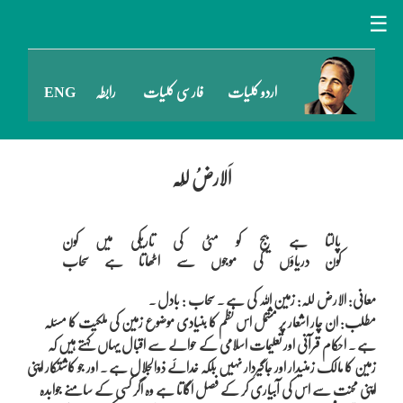
☰
اردو کلیات
فارسی کلیات
رابطہ
ENG
اَلارضُ لِلّہ
پالتا ہے بیج کو مٹی کی تاریکی میں کون

معانی: الارض للہ: زمین اللہ کی ہے ۔ سحاب : بادل ۔
مطلب: ان چار اشعار پر مشتمل اس نظم کا بنیادی موضوع زمین کی ملکیت کا مسئلہ
ہے ۔ احکام قرآنی اور تعلیمات اسلامی کے حوالے سے اقبال یہاں کہتے ہیں کہ
زمین کا مالک زمنیدار اور جاگیردار نہیں بلکہ خدائے ذوالجلال ہے ۔ اور جو کاشتکار اپنی
اپنی محنت سے اس کی آبیاری کر کے فصل اگاتا ہے وہ اگر کسی کے سامنے جوابدہ