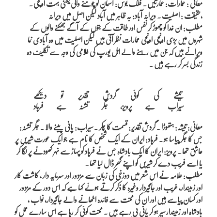
معانی : عمارات: عمارتیں ۔ فلک بوس: آسمان کو چومنے والی یعنی بہت اونچی ۔
حقیقت : اصلیت ۔ ویرانہ آباد: بہ ظاہر میں آباد لیکن اصل میں ویرانہ،
مطلب: ان خدا کو چھوڑ کر نفس اور طاقت کے بتوں کے آگے جھکنے والوں کے
شہروں میں بڑی اونچی اونچی عمارات نظر آتی ہیں لیکن اصلیت میں وہ آبادی نما
ویرانے ہیں کہ جن میں رہنے والے اہل یورپ کی غلامی کی وجہ سے تکلیف دہ
زندگی بسر کر رہے ہیں ۔
تیشے کی کوئی گردشِ تقدیر تو دیکھے

معانی: تیشہ: ہتھوڑا ۔ گردش تقدیر: قسمت کا چکر ۔ سیراب: پانی پینے والا ۔ جگر تشنہ:
جس کا جگر پیاسا ہو ۔ فرہاد: ایران کے ایک شخص کا نام ہے جو ایک عورت شیریں پر
عاشق تھا ۔ پرویز: ایران کا ایک بادشاہ جس نے فرہاد کو پہاڑ سے نہر کھودنے پر لگا کر
یا اسے فریب دے کر شیریں کو اپنے گھر ڈال لیا تھا ۔
مطلب: علامہ نے اس شعر میں دوزخی کی زبان سے مزدور اور سرمایہ دار ، کاشت کار
اور زمیندار، غریب اور جاگیردار وغیرہ کا ذکر کرتے ہوئے کہا ہے کہ اس دور کے مزدور
اور کسان پیاسے ہیں اور ان کی محنت سے فائدہ اٹھانے والے جاگیردار، نواب ،
بادشاہ اور زمیندار سیر ہو کر پانی پی رہے ہیں ۔ محنت کوئی کر رہا ہے اس سارے عمل کو