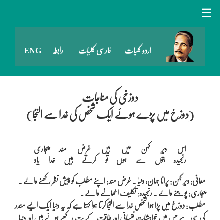
☰
اردو کلیات
فارسی کلیات
رابطہ
ENG
دوزخی کی مناجات
(دوزخ میں پڑے ہوئے ایک شخص کی خدا سے التجا)
اس دیرِ کہن میں ہیں غرض مند پجاری

معانی: دیر کہن: پرانا جہان، دنیا ۔ غرض مند: اپنے مطلب کو پیش نظر رکھنے والے ۔
پجاری: پوجنے والے ۔ رنجیدہ: تکلیف اٹھانے والے ۔
مطلب: دوزخ میں پڑا ہوا شخص خدا سے التجا کرتا ہوا کہتا ہے کہ یہ دنیا ایک ایسے مندر
کی سی ہے جس میں خواہشات نفسانی اور طاقت کے بت رکھے ہوئے ہیں اور دنیا