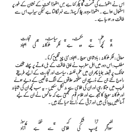
اس نے ہتھوڑے کی قسمت کا چکر کہا ہے جس ہتھوڑا محنت کے نشان کے طور پر
استعمال ہوا ہے ۔ ہتھوڑا مزدور چلا کر پہاڑ سے نہر نکالتا ہے لیکن سیراب اس سے
طاقت ور ہو رہا ہے ۔
یہ علم، یہ حکمت، یہ سیاست، یہ تجارت

معانی : فکر ملوکانہ : بادشاہی سوچ ۔ ایجاد: نئی چیز تخلیق کرنا ۔
مطلب: اس دور میں اہل مغرب نے اپنی طاقت کے بل بوتے پر پہلے مختلف
ممالک پر قبضہ جمایا پھر ان میں علم، فلسفہ ، سیاست اور تجارت کے ایسے طریقے
راءج کئے جن کے ذریعے ان مفتوحہ علاقوں کے الگ فاتحین کے دیے ہوئے
فریب میں مبتلا رہی اور ان کی غلامی سے نہ نکل سکیں ۔ یہ سب کچھ ان کی شاہانہ
اور ملوکانہ سوچ کا نتیجہ ہے اور غلام قوم سمجھتی ہے کہ حاکموں نے ان کے لیے
آسائشیں پیدا کی ہیں اور ترقی کے راستے مہیا کئے ہیں ۔
اللہ ترا شکر کہ یہ خطہَ پرسوز
