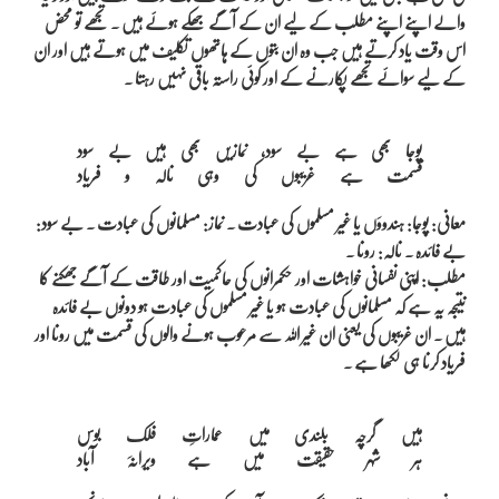
والے اپنے اپنے مطلب کے لیے ان کے آگے جھکے ہوئے ہیں ۔ تجھے تو محض
اس وقت یاد کرتے ہیں جب وہ ان بتوں کے ہاتھوں تکلیف میں ہوتے ہیں اور ان
کے لیے سوائے تجھے پکارنے کے اور کوئی راستہ باقی نہیں رہتا ۔
پوجا بھی ہے بے سود، نمازیں بھی ہیں بے سود

معانی: پوجا: ہندووَں یا غیر مسلموں کی عبادت ۔ نماز: مسلمانوں کی عبادت ۔ بے سود:
بے فائدہ ۔ نالہ: رونا ۔
مطلب: اپنی نفسانی خواہشات اور حکمرانوں کی حاکمیت اور طاقت کے آگے جھکنے کا
نتیجہ یہ ہے کہ مسلمانوں کی عبادت ہو یا غیر مسلموں کی عبادت ہو دونوں بے فائدہ
ہیں ۔ ان غریبوں کی یعنی ان غیر اللہ سے مرعوب ہونے والوں کی قسمت میں رونا اور
فریاد کرنا ہی لکھا ہے ۔
ہیں گرچہ بلندی میں عماراتِ فلک بوس
