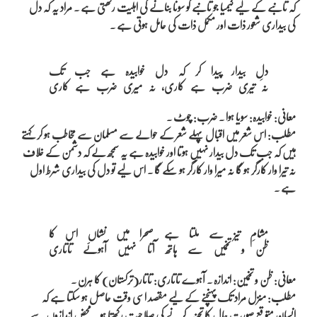
کہ تانبے کے لیے کیمیا جو تانبے کو سونا بنانے کی اہلیت رکھتی ہے ۔ مراد یہ کہ دل
کی بیداری شعور ذات اور مکمل ذات کی حامل ہوتی ہے ۔
دلِ بیدار پیدا کر کہ دل خوابیدہ ہے جب تک

معانی: خوابیدہ: سویا ہوا ۔ ضرب: چوٹ ۔
مطلب: اس شعر میں اقبال پہلے شعر کے حوالے سے مسلمان سے مخاطب ہو کر کہتے
ہیں کہ جب تک دل بیدار نہیں ہوتا اور خوابیدہ ہے یہ سمجھ لے کہ دشمن کے خلاف
نہ تیرا وار کارگر ہو گا نہ میرا وار کارگر ہو سکے گا ۔ اس لیے تو دل کی بیداری شرط اول
ہے ۔
مشامِ تیز سے ملتا ہے صحرا میں نشاں اس کا

معانی: ظن و تخمین: اندازہ ۔ آہوے تاتاری: تاتار(ترکستان) کا ہرن ۔
مطلب: منزل مراد تک پہنچنے کے لیے مقصد اسی وقت حاصل ہو سکتا ہے کہ
انسان متوقع صورت حال کا تجزیہ کرنے کی صلاحیت رکھتا ہو ۔ محض اندازوں سے