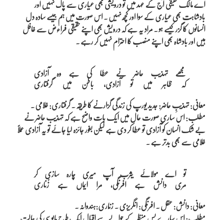
اے مالک حقیقی آج کے عہد میں تو درویشی بھی عیاری سے پاک نہیں اور
بادشاہت بھی عیاری کے سوا اور کچھ نہیں ۔ اس صورت میں ہم جیسے سادہ دل
انسانوں کا گزر کیسے ہو ۔ مراد یہ ہے کہ درویش بھی اپنے حقیقی فراءض سے غافل
ہیں اور بادشاہ بھی اپنے منصب کا احترام نہیں کر رہے ۔
مجھے تہذیب حاضر نے عطا کی ہے وہ آزادی

معانی: تہذیبِ حاضر: جدید یورپ کی زندگی گزارنے کا طریقہ ۔ گرفتاری: غلامی ۔
مطلب: اس ساری صورت حال میں ایک بات واضح ہے کہ تہذیب حاضر نے
بے شک انسان کو آزادی تو عطا کر دی ہے لیکن بغور جائزہ لیا جائے تو یہ آزادی عملاً
غلامی سے بھی بدتر ہے ۔
تو اے مولائے یثرب آپ میری چارہ سازی کر

معانی: دانش: عقل ۔ افرنگی: انگریزی ۔ زنّاری:ہندوانہ ۔
مطلب: اس سارے پس منظر کے حوالے سے اقبال ایک طرح مایوسی کی حالت