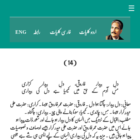
☰
اردو کلیات
فارسی کلیات
رابطہ
ENG
(14)
دلِ بیدار فاروقی، دلِ بیدار کرّاری

معانی: دل بیدار: جاگتا ہوا دل ۔ فاروقی: حضرت عمر فاروق جیسا ۔ کراری: حضرت علی
حیدرِ کرار جیسا ۔ مَس: چاندی ۔ کیمیا: سونا بنانے والی چیز ۔ بیداری: جاگناہ ۔
مطلب:اقبال کے نزدیک جس انسان کا دل بیدار ہو جائے اور شعور ذات پیدا ہو
جائے اس میں حضرت عمر فاروق اور حضرت علی حیدر کرار جیسے اوصاف و خصوصیات
پیدا ہو جاتی ہیں ۔ مزید یہ کہ دل کی بیداری انسان کے لیے ایسی ہی شے ہے جیسی