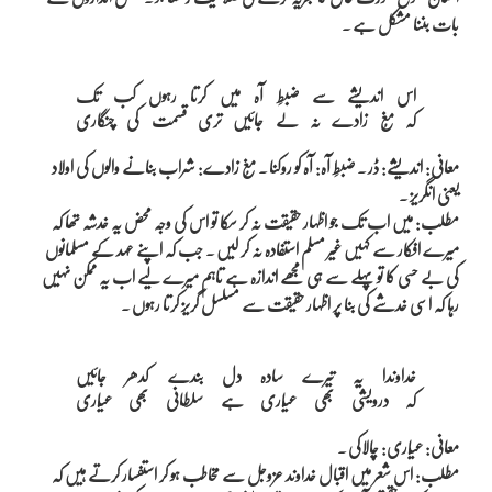
بات بننا مشکل ہے ۔
اس اندیشے سے ضبطِ آہ میں کرتا رہوں کب تک

معانی: اندیشے: ڈر ۔ ضبطِ آہ: آہ کو روکنا ۔ مُغ زادے: شراب بنانے والوں کی اولاد
یعنی انگریز ۔
مطلب: میں اب تک جو اظہار حقیقت نہ کر سکا تو اس کی وجہ محض یہ خدشہ تھا کہ
میرے افکار سے کہیں غیر مسلم استفادہ نہ کر لیں ۔ جب کہ اپنے عہد کے مسلمانوں
کی بے حسی کا تو پہلے سے ہی مجھے اندازہ ہے تاہم میرے لیے اب یہ ممکن نہیں
رہا کہ اسی خدشے کی بنا پر اظہار حقیقت سے مسلسل گریز کرتا رہوں ۔
خداوندا یہ تیرے سادہ دل بندے کدھر جائیں

معانی: عیّاری: چالاکی ۔
مطلب: اس شعر میں اقبال خداوند عزوجل سے مخاطب ہو کر استفسار کرتے ہیں کہ