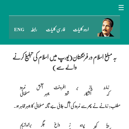
☰
اردو کلیات
فارسی کلیات
رابطہ
ENG
بہ مبلغ اسلام در فرنگستان(یورپ میں اسلام کی تبلیغ کرنے
والے سے)
زمانہ باز بر افروخت آتش نمرود

مطلب: زمانے نے پھر سے نمرود کی آگ جلائی ہے تاکہ مسلمانی کا جوہر ظاہر ہو ۔
بیا کہ پردہ ز داغ جگر براندازیم
