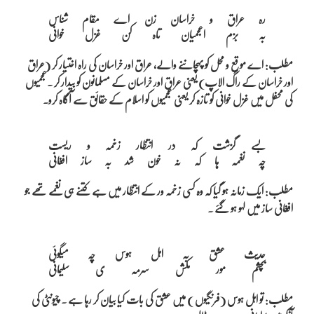
رہ عراق و خراسان زن اے مقام شناس

مطلب: اے موقع و محل کو پہچاننے والے، عراق اور خراسان کی راہ اختیار کر (عراق
اور خراسان کے راگ الاپ) یعنی عراق اور خراسان کے مسلمانون کو بیدار کر ۔عجمیوں
کی محفل میں غزل خوانی کو تازہ کر یعنی عجمیوں کو اسلام کے حقائق سے آگاہ کرو۔
بسے گزشت کہ در انتظار زخمہ و ریست

مطلب: ایک زمانہ ہو گیا کہ وہ کسی زخمہ ور کے انتظار میں ہے کتنے ہی نغمے تھے جو
افغانی ساز میں لہو ہو گئے ۔
حدیث عشق بہ اہل ہوس چہ میگوئی

مطلب: تو اہل ہوس (فرنگیوں ) میں عشق کی بات کیا بیان کر رہا ہے ۔ چیونٹی کی