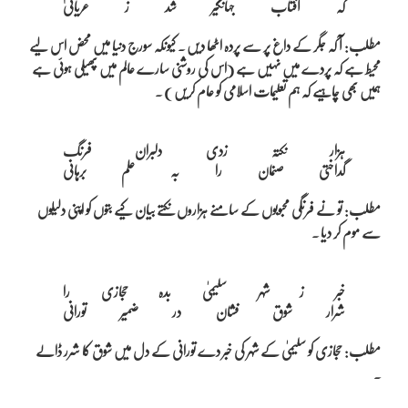
مطلب: آ کہ جگر کے داغ پر سے پردہ اٹھا دیں ۔ کیونکہ سورج دنیا میں محض اس لیے
محیط ہے کہ پردے میں نہیں ہے (اس کی روشنی سارے عالم میں پھیلی ہوئی ہے
ہمیں بھی چاہیے کہ ہم تعلیمات اسلامی کو عام کریں ) ۔
ہزار نکتہ زدی دلبران فرنگ

مطلب: تو نے فرنگی محبوبوں کے سامنے ہزاروں نکتے بیان کیے بتوں کو اپنی دلیلوں
سے موم کر دیا ۔
خبر ز شہر سلیمیٰ بدہ حجازی را

مطلب: حجازی کو سلیمیٰ کے شہر کی خبر دے تورانی کے دل میں شوق کا شرر ڈالے
۔