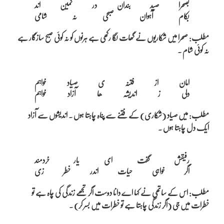
بصحرا صید بندان در کمین اند

مطلب: صحرا میں شکاریوں نے گھات لگا رکھی ہے ہرنوں کو نہ کوئی صبح سازگار ہے
نہ کوئی شام ۔
امان از فتنہ ی صیاد خواہم

مطلب: میں صیاد (شکاری) کے فتنے سے پناہ چاہتا ہوں ۔ اندیشوں سے آزاد
ایک دل چاہتا ہوں ۔
رفیقش گفت ای یار خردمند

مطلب: اس کے ساتھی نے کہا اے دانا دوست اگر تجھے زندگی کی چاہ ہے تو
خطرات میں جی (اگر زندگی چاہتا ہے تو خطرات میں بسر کر) ۔