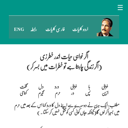
☰
اردو کلیات
فارسی کلیات
رابطہ
ENG
اگر خواہی حیات اندر خطر زی
(اگر زندگی چاہتا ہے تو خطرات میں بسر کر)
غزالی با غزالی درد دل گفت

مطلب: ایک ہرن نے دوسرے سے اپنے دل کا درد کہا اس کے بعد میں حرم
میں بسیرا کر لوں گا(کیونکہ وہاں کوئی کسی کو قتل نہیں کر سکتا ۔ )