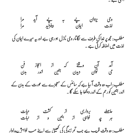
وحی یزدان پے بہ پے آید مرا

مطلب: مجھ پر خدا کی طرف سے لگاتار وحی نازل ہو رہی ہے اور یہ میرے ایمان کی
لذت میں اضافہ کرتی ہے ۔
آمد آن وقتے کہ از اعجاز فن

مطلب: اب وہ وقت آ رہا ہے کہ سائنس کے معجزے سے عورت کے بدن کے
اندر جنین کو رحم کے اندر دیکھا جا سکے گا ۔
حاصلے برداری از کشت حیات

مطلب: وہ وقت قریب ہے جب تم زندگی کی کھیتی سے اپنے حسب خواہش پیداوار