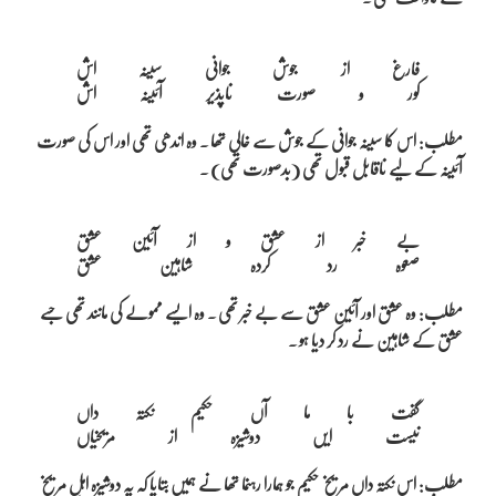
فارغ از جوش جوانی سینہ اش

مطلب: اس کا سینہ جوانی کے جوش سے خالی تھا ۔ وہ اندھی تھی اور اس کی صورت
آئینہ کے لیے ناقابل قبول تھی (بدصورت تھی) ۔
بے خبر از عشق و از آئین عشق

مطلب: وہ عشق اور آئین عشق سے بے خبر تھی ۔ وہ ایسے ممولے کی مانند تھی جسے
عشق کے شاہین نے رد کر دیا ہو ۔
گفت با ما آں حکیم نکتہ داں

مطلب: اس نکتہ داں مریخ حکیم جو ہمارا رہنما تھا نے ہمیں بتایا کہ یہ دوشیزہ اہلِ مریخ