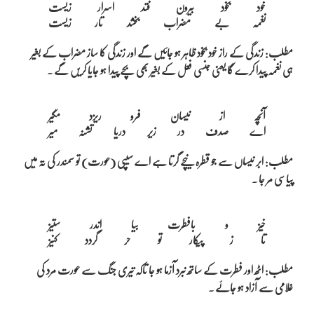
خود بخود بیرون فتد اسرار زیست

مطلب: زندگی کے راز خود بخود ظاہر ہو جائیں گے اور زندگی کا ساز مضراب کے بغیر
ہی نغمہ پیدا کرے گا یعنی جنسی فعل کے بغیر بھی بچے پیدا ہو جایا کریں گے ۔
آنچہ از نیسان فرو ریزد مگیر

مطلب: ابر نیساں سے جو قطرہ نیچے گرتا ہے اے سیپی (عورت) تو سمندر کی تہ میں
پیاسی مر جا ۔
خیز و بافطرت بیا اندر ستیز

مطلب: اٹھ اور فطرت کے ساتھ نبرد آزما ہو جا تاکہ تیری جنگ سے عورت مرد کی
غلامی سے آزاد ہو جائے ۔