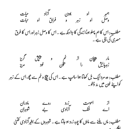
ہمبر او بودن آزاد حیات

مطلب: اس کا ہم پہلو ہونا زندگی کا بڑا دکھ ہے ۔ اس کا وصل زہر اور اس کا فرق
مصری کی ڈلی ہے ۔
مار پیچان از خم و پیچش گریز

مطلب: وہ مرد ایک بل کھاتا ہوا سانپ ہے ۔ اس کی پیچ و خم سے بچو ، اس کے زہر
کو اپنے خون میں نہ ڈالو ۔
از امومت زرد روے مادران

مطلب: ماں بننے سے ماؤں کا چہرہ زرد ہو جاتا ہے ۔ شوہروں کے بغیر آزادی کتنی
اچھی ہے ۔