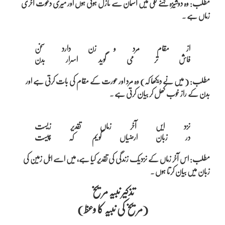
مطلب: وہ دوشیزہ کہنے لگی میں آسمان سے نازل ہوئی ہوں اور میری دعوت آخری
زماں ہے ۔
از مقام مرد و زن دارد سخن

مطلب: ( میں نے دیکھا کہ) وہ مرد اور عورت کے مقام کی بات کرتی ہے اور
بدن کے راز خوب کھل کر بیان کرتی ہے ۔
نزد ایں آخر زماں تقدیر زیست

مطلب: اس آخر زماں کے نزدیک زندگی کی تقدیر کیا ہے، میں اسے اہل زمین کی
زبان میں بیان کرتا ہوں ۔
تذکیر نبیہ مریخ
(مریخ کی نبیہ کا وعظ)