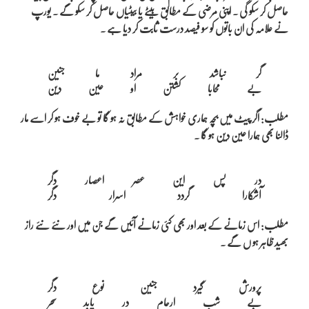
حاصل کر سکو گی ۔ اپنی مرضی کے مطابق بیٹے یا بیٹیاں حاصل کر سکو گے ۔ یورپ
نے علامہ کی ان باتوں کو سو فیصد درست ثابت کر دیا ہے ۔
گر نباشد بر مراد ما جنین

مطلب: اگر پیٹ میں بچہ ہماری خواہش کے مطابق نہ ہو گا تو بے خوف ہو کر اسے مار
ڈالنا بھی ہمارا عین دین ہو گا ۔
در پس این عصر اعصار دگر

مطلب: اس زمانے کے بعد اور بھی کئی زمانے آئیں گے جن میں اور نئے نئے راز
بھید ظاہر ہو ں گے ۔
پرورش گیرد جنین نوع دگر
