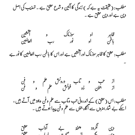
مطلب: (حقیقت یہ ہے کہ ) زندگی کا آئین و شرع عشق ہے ۔ تہذیب کی اصل
دین ہے اور دین عشق ہے ۔
ظاہر او سوزناک و آتشین

مطلب: عشق کا ظاہر سوزناک اور آتشیں ہے اور اس کا باطن رب العالمین کا نور ہے
۔
از تب و تاب درونش علم و فن

مطلب: اس (عشق) کے اندرونی تب وتاب سے علم و فن وجود میں آتے ہیں ،
اسکے بے شمار ہنروں سے آگاہ جنوں سے علم و فن پیدا ہوتے ہیں ۔
دین نگردد پختہ بے آداب عشق
