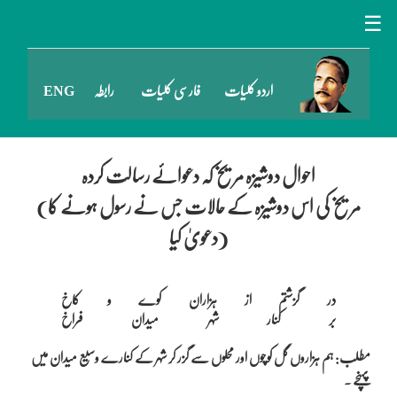
☰
اردو کلیات
فارسی کلیات
رابطہ
ENG
احوال دوشیزہ مریخ کہ دعوائے رسالت کردہ
(مریخ کی اس دوشیزہ کے حالات جس نے رسول ہونے کا
دعویٰ کیا)
در گزشتم از ہزاران کوے و کاخ

مطلب: ہم ہزاروں گل کوچوں اور محلوں سے گزر کر شہر کے کنارے وسیع میدان میں
پہنچے ۔