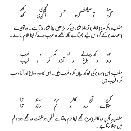
مرد صیادی بہ نخچیری کند

مطلب: ،مگر مرد (ظالم) تو ہمارا شکار بن کر الٹا ہمیں اپنا شکار بناتا ہے ۔ وہ تو تیرے
(عورت) کے گرد اس لیے پھرتا ہے تاکہ تجھے وہ فریب دے کر اپنا غلام بنا لے ۔
خود گدازیہائے او مکر و فریب

مطلب: اس (مرد) کی خود گدازیاں مکر و فریب ہیں ۔ اس کا درد و داغ اور آرزو سب
مکر و فریب ہیں ۔
گرچہ آن کافر حرم سازد ترا

مطلب: اگرچہ وہ کافر (مرد) تجھے اپنا حرم بناتا ہے لیکن درحقیقت وہ تجھے درد و غم
میں مبتلا کرتا ہے ۔