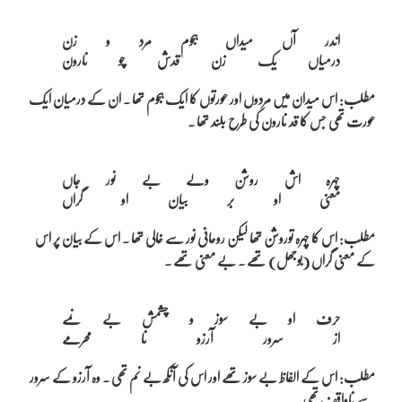
اندر آں میداں ہجوم مرد و زن

مطلب: اس میدان میں مردوں اور عورتوں کا ایک ہجوم تھا ۔ ان کے درمیان ایک
عورت تھی جس کا قد نارون کی طرح بلند تھا ۔
چہرہ اش روشن ولے بے نور جاں

مطلب: اس کا چہرہ توروشن تھا لیکن روحانی نور سے خالی تھا ۔ اس کے بیان پر اس
کے معنی گراں (بوجھل) تھے ۔ بے معنی تھے ۔
حرف او بے سوز و چشمش بے نمے

مطلب: اس کے الفاظ بے سوز تھے اور اس کی آنکھ بے نم تھی ۔ وہ آرزو کے سرور
سے ناواقف تھی ۔