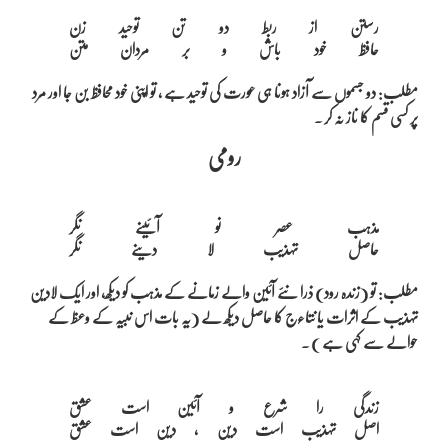
رستن از ربط دو تن توحید زن

مطلب: دو جسموں سے آزاد ہونا ہی عورت کی توحید ہے ، تو اپنی خود محافظ بن جا اور مرد
پر کسی قسم کا ناز نہ کر ۔
رومی
مذہب عصر نو آئینے نگر

مطلب: تو (زندہ رود) ذرا نئے آئین والے زمانے کے مذہب کو دیکھ، اور ایک لادین
تہذیب کے اثرات یا نتاءج کا حاصل دیکھ لے (یہ بات اس نبیہ کے وعظ کے
حوالے سے کہی ہے ) ۔
زندگی را شرع و آئین است عشق
