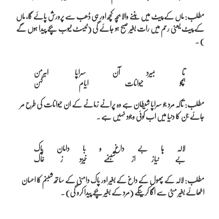
مطلب: ماں کے پیٹ میں بننے والا بچہ کچھ اور ہی ڈھب سے پرورش پائے گا، ماں
کے پیٹ یعنی رحم میں رات بغیر صبح ہو جائے گی (ٹیسٹ ٹیوب بچے پیدا ہوں گے
) ۔
تا بمیرد آن سراپا اہرمن

مطلب: تاکہ مرد جو سراپا شیطان ہے وہ پرانے زمانے کے ان حیوانات کی طرح مر
جائے جن کا دنیا میں اب کوئی وجود نہیں ہے ۔
لالہ ہا بے داغ و با دامان پاک

مطلب: لالہ کے پھول کے داغ کے بغیر اور پاک دامنی کے ساتھ شبنم کا احسان
اٹھائے بغیر مٹی سے اگا کرینگے (مرد کے بغیر بچے پیدا کرو گی) ۔