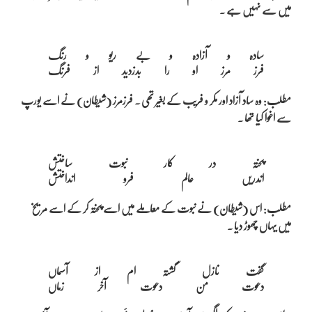
میں سے نہیں ہے ۔
سادہ و آزادہ و بے ریو و رنگ

مطلب: وہ ساد آزاد اور مکر و فریب کے بغیر تھی ۔ فرزمرز (شیطان) نے اسے یورپ
سے اغوا کیا تھا ۔
پختہ در کار نبوت ساختش

مطلب: اس (شیطان) نے نبوت کے معاملے میں اسے پختہ کر کے اسے مریخ
میں یہاں چھوڑ دیا ۔
گفت نازل گشتہ ام از آسماں
