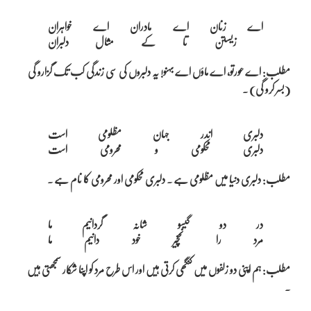
اے زنان اے مادران اے خواہران

مطلب: اے عورتو، اے ماؤں اے بہنو! یہ دلبروں کی سی زندگی کب تک گزارو گی
(بسر کرو گی) ۔
دلبری اندر جہان مظلومی است

مطلب: دلبری دنیا میں مظلومی ہے ۔ دلبری محکومی اور محرومی کا نام ہے ۔
در دو گیسو شانہ گردانیم ما

مطلب: ہم اپنی دو زلفوں میں کنگھی کرتی ہیں اور اس طرح مرد کو اپنا شکار سمجھتی ہیں
۔