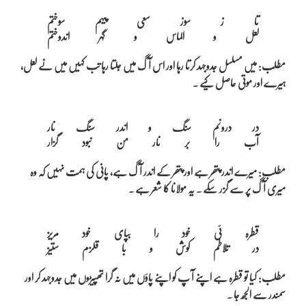
تا ز سوز سعی پیہم سوختم

مطلب: میں مسلسل جدوجہد کرتا رہا اور اس آگ میں جلتا رہا تب کہیں میں نے لعل،
ہیرے اور موتی حاصل کیے ۔
در درونم سنگ و اندر سنگ نار

مطلب: میرے اندر پتھر ہے اور پتھر کے اندر آگ ہے، پانی کی ہمت نہیں کہ وہ
میری آگ پر سے گزر سکے ۔ یہ مولانا کا شعر ہے ۔
قطرہ ئی خود را بپای خود مریز

مطلب: کیا تو قطرہ ہے اپنے آ پ کو اپنے پاؤں میں نہ گرا تھپیڑوں میں جدوجہد کر اور
سمندر سے الجھ جا ۔