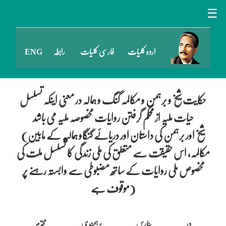
☰
اردو کلیات
فارسی کلیات
رابطہ
ENG
حکایت شیخ و برہمن و مکالمہ گنگ و ہمالہ در معنی اینکہ تسلسل
حیات ملیہ از محکم گرفتن روایات مخصوصہ ملیہ می باشد
(شیخ اور برہمن کی داستان اور دریائے گنگاو ہمالیہ کے مابین
مکالمہ، اس حقیقت سے متعلق کی ملی زندگی کا تسلسل ملت کی
مخصوص ملی روایات کے ساتھ مضبوطی سے وابستہ رہنے پر
موقوف ہے)
در بنارس برہمندی محترم
