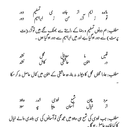
ماندہ ایم از جادہ ی تسلیم دور

مطلب: ہم دونوں تسلیم و رضا کے راستے سے بھٹک گئے ہیں تو آزر (بت
پرست) سے دور ہو گیا ہے اور میں ابراہیم سے دور ہو گیا ہوں ۔
قیس ما سودائی محمل نشد

مطلب: ہمارا مجنوں محمل کا دیوانہ نہ بنا، وہ عاشقی کے جنون میں کمال حاصل نہ کر سکا
۔
مرد چون شمع خودی اندر وجود

مطلب: جب خودی کی شمع ہی وجود میں بجھ گئی تو آسمانوں کی سی بلندی والے خیال
کا کیا فائدہ حاصل ہو گا ۔