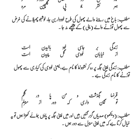
مطلب: باغ میں رہنے والے پھول کی طرح خوددار بن جا، خوشبو پھیلانے کی غرض
سے پھول توڑنے والے (مالی) کے پیچھے نہ جا ۔
زندگی بر جای خود بالیدن است

مطلب: زندگی اپنی جگہ پر رہ کر نشوونما کا نام ہے، یعنی خودی کی کیاری سے پھول
توڑنے کا نام زندگی ہے ۔
قرنہا بگذشت و من پا در گلم

مطلب: (دیکھو) صدیاں گزر گئیں ہیں اور میں اپنی جگہ پر پاؤں جمائے کھڑا ہوں تو یہ
خیال کرتا ہے کہ میں اپنی منزل سے دور ہوں ۔