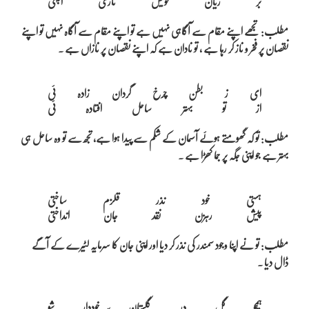
مطلب: تجھے اپنے مقام سے آگاہی نہیں ہے تو اپنے مقام سے آگاہ نہیں تو اپنے
نقصان پر فخر و ناز کر رہا ہے ، تو نادان ہے کہ اپنے نقصان پر نازاں ہے ۔
ای ز بطن چرخ گردان زادہ ئی

مطلب: تو کہ گھومتے ہوئے آسمان کے شکم سے پیدا ہوا ہے، تجھ سے تو وہ ساحل ہی
بہتر ہے جو اپنی جگہ پر جما کھڑا ہے ۔
ہستی خود نذر قلزم ساختی

مطلب: تو نے اپنا وجود سمندر کی نذر کر دیا اور اپنی جان کا سرمایہ لٹیرے کے آگے
ڈال دیا ۔
ہمچو گل در گلستان خوددار شو
