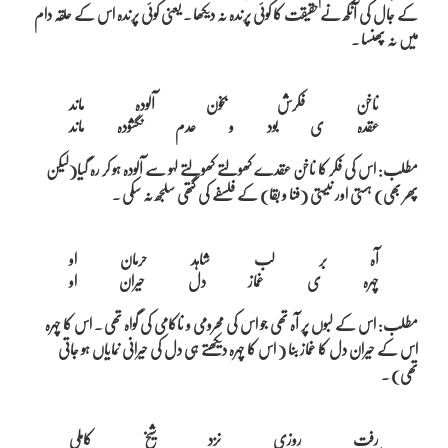
کے جال کی آنکھ نے حقیقت کا کوئی پرندہ نہ دیکھا ۔ یعنی کوئی پرندہ اس کے حلقہ دام
میں نہ پھنسا ۔
ناخن فکرش بخون آلودہ ماند

مطلب: اس کی فکر کا ناخن عقدے کھولتے کھولتے لہو سے آلودہ ہو کر رہ گیا(لیکن
پھر بھی) ہستی اور نیستی (فنا و بقا) کے فلسفے کی گتھی سلجھ نہ سکی ۔
آہ بر لب شاہد حرمان او

مطلب: اس کے لبوں پر آہ تھی جو اس کی محرومی و ناکامی کی گواہ تھی ۔ اس کا چہرہ
اس کے حیران دل کا غماز بنا ( اس کا چہرہ دیکھتے ہی دل کی حیرانی نمایاں ہو جاتی
تھی) ۔
رفت روزی نزد شیخ کاملی
