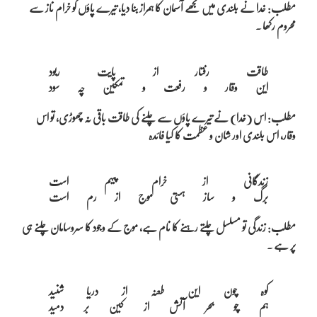
مطلب: خدا نے بلندی میں تجھے آسمان کا ہمراز بنا دیا، تیرے پاؤں کو خرام ناز سے
محروم رکھا ۔
طاقت رفتار از پایت ربود

مطلب: اس (خدا) نے تیرے پاؤں سے چلنے کی طاقت باقی نہ چھوڑی، تو اس
وقار، اس بلندی اور شان و عظمت کا کیا فائدہ
زندگانی از خرام پیہم است

مطلب: زندگی تو مسلسل چلتے رہنے کا نام ہے، موج کے وجود کا سروسامان چلنے ہی
پر ہے ۔
کوہ چون این طعنہ از دریا شنید
