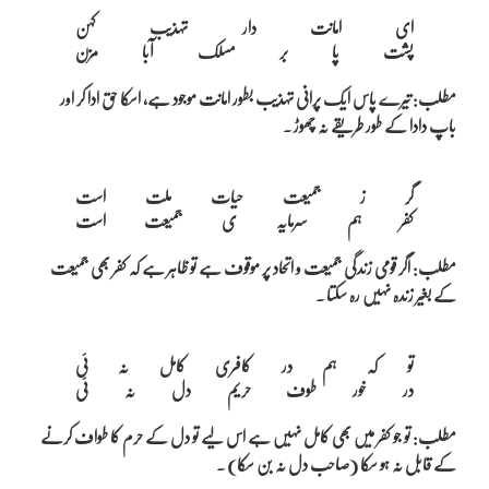
ای امانت دار تہذیب کہن

مطلب: تیرے پاس ایک پرانی تہذیب بطور امانت موجود ہے، اسکا حق ادا کر اور
باپ دادا کے طور طریقے نہ چھوڑ ۔
گر ز جمیعت حیات ملت است

مطلب: اگر قومی زندگی جمیعت و اتحاد پر موقوف ہے تو ظاہر ہے کہ کفر بھی جمیعت
کے بغیر زندہ نہیں رہ سکتا ۔
تو کہ ہم در کافری کامل نہ ئی

مطلب: تو جو کفر میں بھی کامل نہیں ہے اس لیے تو دل کے حرم کا طواف کرنے
کے قابل نہ ہو سکا (صاحب دل نہ بن سکا) ۔