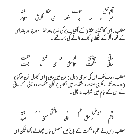
آشیانش صورت عنقا بلند

مطلب : اس کا آشیانہ عنقا ( کے آشیانے) کی طرح بلند تھا ۔ سورج اور چاند اس
کے غور و فکر کے شعلے پر کالے دا نے کی مانند تھے ۔
مدتی مینای او در خون نشست

مطلب: مدت تک اس کی صراحی (دل) خون میں رہی (اس کا دل خون ہو گیا)
(وہ مدت تک فکری منت و مشقت میں لگا رہا ) لیکن حکمت و دانائی کے ساقی
نے اس کے جام میں شراب نہ ڈالی ۔
در ریاض علم و دانش دام چید

مطلب: اس نے علم و حکمت کے باغ میں مسلسل جال بچھائے رکھا لیکن اس