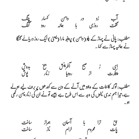
آب زد در دامن کہسار چنگ

مطلب: پانی نے پہاڑ کے پلو (دامن) پر پنجہ مارا (یعنی) ایک روز دریائے گنگا
نے ہمالیہ پہاڑ سے کہا ۔
ای ز صبح آفرینش یخ بدوش

مطلب: تو کہ کائنات کے وجود میں آنے کے دن سے کندھوں پر برف لیے ہوئے
ہے، تیرا جسم ندی نالوں کی وجہ سے اس طرح ہے جیسے تو نے ان کی زنار پہن رکھی
ہو ۔
حق ترا با آسمان ہمراز ساخت
