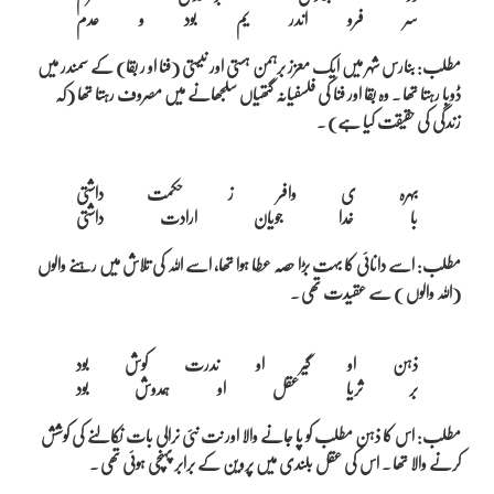
مطلب: بنارس شہر میں ایک معزز برہمن ہستی اور نیستی (فنا او ر بقا) کے سمندر میں
ڈوبا رہتا تھا ۔ وہ بقا اور فنا کی فلسفیانہ گتھیاں سلجھانے میں مصروف رہتا تھا (کہ
زندگی کی حقیقت کیا ہے) ۔
بہرہ ی وافر ز حکمت داشتی

مطلب: اسے دانائی کا بہت بڑا حصہ عطا ہوا تھا، اسے اللہ کی تلاش میں رہنے والوں
(اللہ والوں ) سے عقیدت تھی ۔
ذہن او گیر او ندرت کوش بود

مطلب: اس کا ذہن مطلب کو پا جانے والا اور نت نئی نرالی بات نکالنے کی کوشش
کرنے والا تھا ۔ اس کی عقل بلندی میں پروین کے برابر پہنچی ہوئی تھی ۔