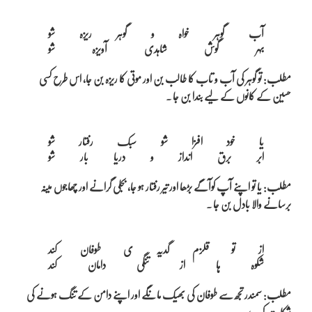
آب گوہر خواہ و گوہر ریزہ شو

مطلب: تو گوہر کی آب و تاب کا طالب بن اور موتی کا ریزہ بن جا، اس طرح کسی
حسین کے کانوں کے لیے بندا بن جا ۔
یا خود افزا شو سبک رفتار شو

مطلب: یا تو اپنے آپ کوآگے بڑھا اور تیر رفتار ہو جا، بجلی گرانے اور چھاجوں مینہ
برسانے والا بادل بن جا ۔
از تو قلزم گدیہ ی طوفان کند

مطلب: سمندر تجھ سے طوفان کی بھیک مانگے اور اپنے دامن کے تنگ ہونے کی
شکایت کرے ۔