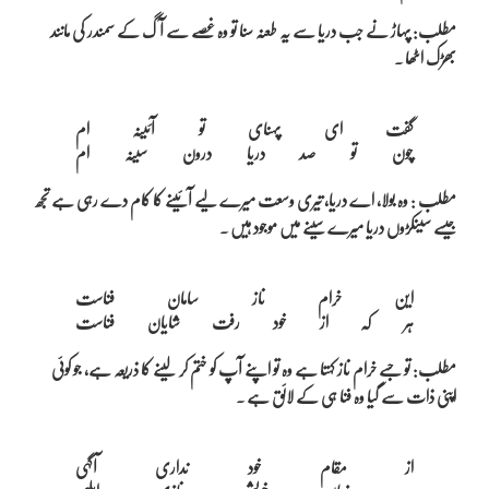
مطلب: پہاڑ نے جب دریا سے یہ طعنہ سنا تو وہ غصے سے آگ کے سمندر کی مانند
بھڑک اٹھا ۔
گفت ای پہنای تو آئینہ ام

مطلب : وہ بولا، اے دریا، تیری وسعت میرے لیے آئینے کا کام دے رہی ہے تجھ
جیسے سینکڑوں دریا میرے سینے میں موجود ہیں ۔
این خرام ناز سامان فناست

مطلب: تو جسے خرام ناز کہتا ہے وہ تو اپنے آپ کو ختم کر لینے کا ذریعہ ہے، جو کوئی
اپنی ذات سے گیا وہ فنا ہی کے لائق ہے ۔
از مقام خود نداری آگہی
