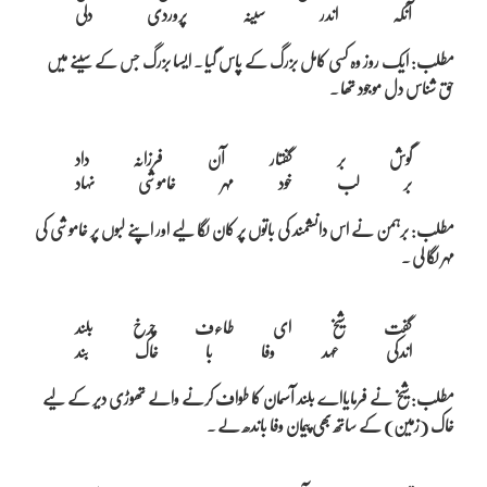
مطلب: ایک روز وہ کسی کامل بزرگ کے پاس گیا ۔ ایسا بزرگ جس کے سینے میں
حق شناس دل موجود تھا ۔
گوش بر گفتار آن فرزانہ داد

مطلب: برہمن نے اس دانشمند کی باتوں پر کان لگا لیے اور اپنے لبوں پر خاموشی کی
مہر لگا لی ۔
گفت شیخ ای طاءف چرخ بلند

مطلب: شیخ نے فرمایااے بلند آسمان کا طواف کرنے والے تھوڑی دیر کے لیے
خاک (زمین) کے ساتھ بھی پیمان وفا باندھ لے ۔