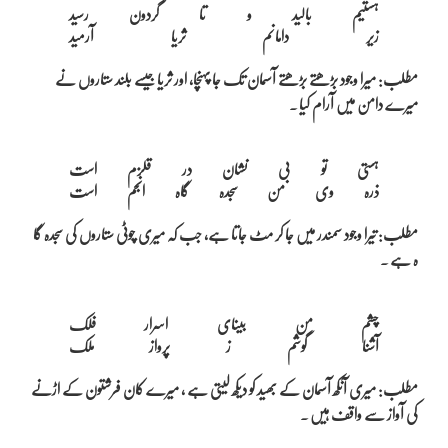
ہستیم بالید و تا گردون رسید

مطلب: میرا وجود بڑھتے بڑھتے آسمان تک جا پہنچا، اور ثریا جیسے بلند ستاروں نے
میرے دامن میں آرام کیا ۔
ہستی تو بی نشان در قلزم است

مطلب: تیرا وجود سمندر میں جا کر مٹ جاتا ہے، جب کہ میری چوٹی ستاروں کی سجدہ گا
ہ ہے ۔
چشم من بینای اسرار فلک

مطلب: میری آنکھ آسمان کے بھید کو دیکھ لیتی ہے ، میرے کان فرشتون کے اڑنے
کی آواز سے واقف ہیں ۔