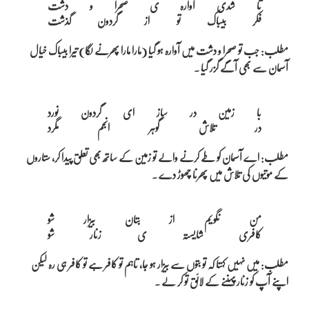
تا شدی آوارہ ی صحرا و دشت

مطلب: جب تو صحرا و دشت میں آوارہ ہو گیا (مارا مارا پھرنے لگا) تیرا بیباک خیال
آسمان سے بھی آگے گزر گیا ۔
با زمین در ساز ای گردون نورد

مطلب: اے آسمان کو طے کرنے والے تو زمین کے ساتھ بھی تعلق پیدا کر، ستاروں
کے موتیوں کی تلاش میں پھرنا چھوڑ دے ۔
من نگویم از بتان بیزار شو

مطلب: میں نہیں کہتا کہ تو بتوں سے بیزار ہو جا، تاہم تو کافر ہے تو کافر ہی رہ لیکن
اپنے آپ کو زنار پہننے کے لائق تو کر لے ۔